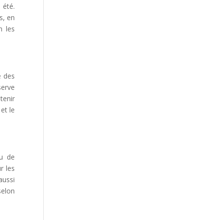
 été.
s, en
n les
e des
serve
tenir
et le
ou de
r les
aussi
selon