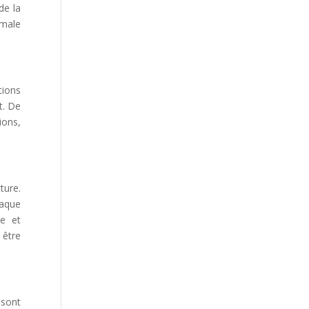
de la
imale
tions
t. De
ions,
ture.
haque
ue et
 être
 sont