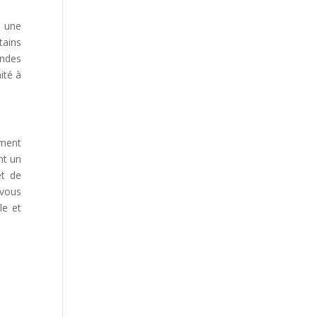
à une
tains
andes
ité à
ement
nt un
et de
 vous
le et