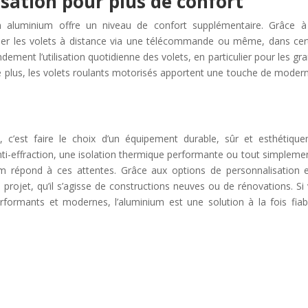
isation pour plus de confort
s en aluminium offre un niveau de confort supplémentaire. Grâce 
rôler les volets à distance via une télécommande ou même, dans cer
ndement l’utilisation quotidienne des volets, en particulier pour les gr
 De plus, les volets roulants motorisés apportent une touche de modern
 c’est faire le choix d’un équipement durable, sûr et esthétiqu
ti-effraction, une isolation thermique performante ou tout simpleme
nium répond à ces attentes. Grâce aux options de personnalisation 
 projet, qu’il s’agisse de constructions neuves ou de rénovations. Si
rformants et modernes, l’aluminium est une solution à la fois fiab