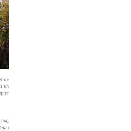
et de
ts un
opter
n PVC
ériau